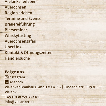
Vielanker erleben
Auerochsen
Region erleben
Termine und Events
Brauereiführung
Bierseminar
Whiskytasting
Auerochsensafari
Über Uns
Kontakt & Öffnungszeiten
Händlersuche
Folge uns:
Instagram
Facebook
Vielanker Brauhaus GmbH & Co. KG | Lindenplatz 1 | 19303
Vielank
+49 (0)38759 339 180
info@vielanker.de