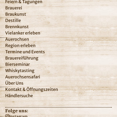
Feiern & Tagungen
Brauerei
Braukunst
Destille
Brennkunst
Vielanker erleben
Auerochsen
Region erleben
Termine und Events
Brauereiführung
Bierseminar
Whiskytasting
Auerochsensafari
Über Uns
Kontakt & Öffnungszeiten
Händlersuche
Folge uns:
Instagram