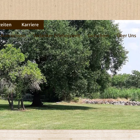
zeiten
Karriere
Auerochsen
Vielanker Erlebniswelt
Gutschein
Über Uns