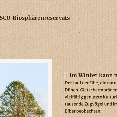
ESCO-Biosphärenreservats
Im Winter kann 
Der Lauf der Elbe, die nat
Dünen, Gletschermoränen 
vielfältig genutzte Kultu
tausende Zugvögel und i
Biber beobachten.