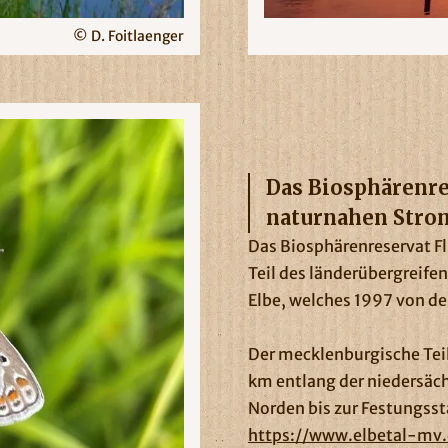
© D. Foitlaenger
Das Biosphärenres
naturnahen Stro
Das Biosphärenreservat F
Teil des länderübergreif
Elbe, welches 1997 von d
Der mecklenburgische Teil 
km entlang der niedersäch
Norden bis zur Festungss
https://www.elbetal-mv