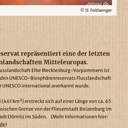
© D. Foitlaenger
ervat repräsentiert eine der letzten
mlandschaften Mitteleuropas.
lusslandschaft Elbe Mecklenburg-Vorpommern ist
enden UNESCO-Biosphärenreservats Flusslandschaft
er UNESCO international anerkannt wurde.
(461 km²) erstreckt sich auf einer Länge von ca. 65
sischen Grenze von der Fliesenstadt Boizenburg im
tadt Dömitz im Süden. (Mehr Informationen hier:
.de
)