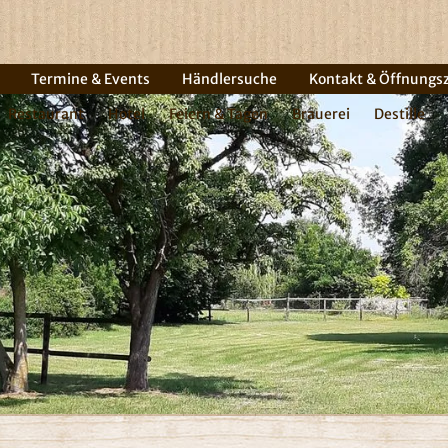
Termine & Events
Händlersuche
Kontakt & Öffnungs
Restaurant
Hotel
Feiern & Tagen
Brauerei
Destille