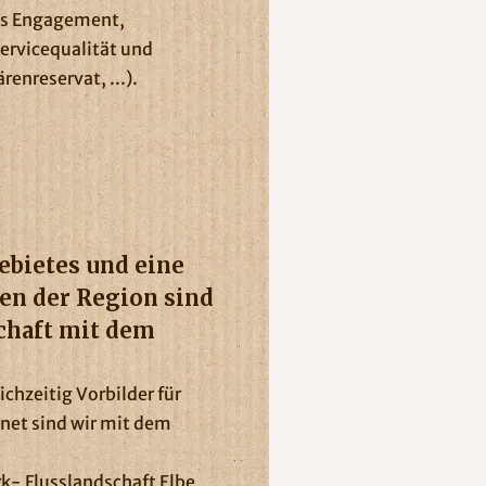
es Engagement,
Servicequalität und
enreservat, ...).
ebietes und eine
en der Region sind
chaft mit dem
chzeitig Vorbilder für
et sind wir mit dem
k- Flusslandschaft Elbe