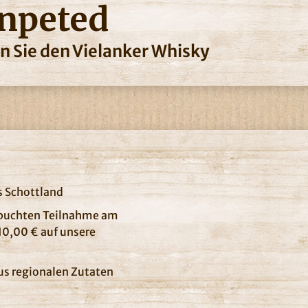
npeted
en Sie den Vielanker Whisky
s Schottland
ebuchten Teilnahme am
10,00 € auf unsere
us regionalen Zutaten