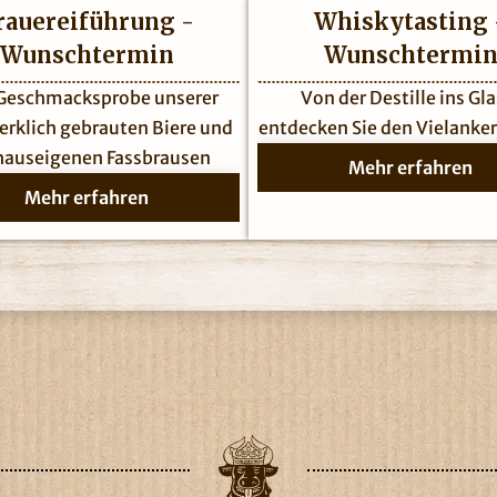
rauereiführung -
Whiskytasting 
Wunschtermin
Wunschtermi
 Geschmacksprobe unserer
Von der Destille ins Gla
rklich gebrauten Biere und
entdecken Sie den Vielanke
hauseigenen Fassbrausen
Mehr erfahren
Mehr erfahren